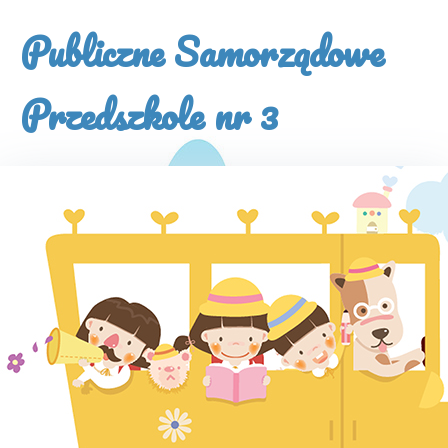
×
Publiczne Samorządowe
Przedszkole nr 3