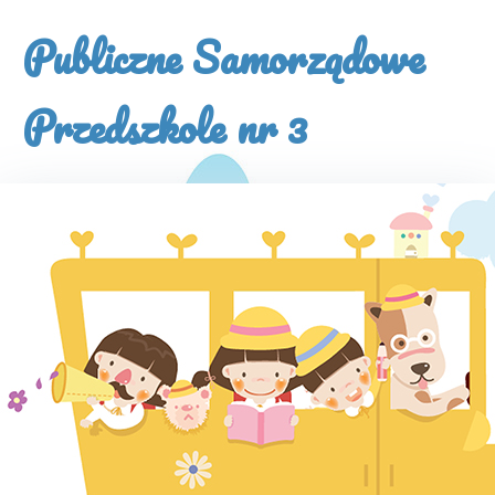
×
Publiczne Samorządowe
Przedszkole nr 3